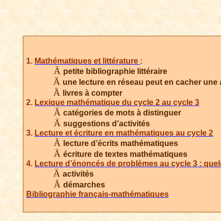
1.
Mathématiques et littérature
:
Ä
petite
bibliographie littéraire
Ä
une
lecture en réseau peut en cacher une
Ä
livres
à compter
2.
Lexique mathématique du cycle 2 au cycle 3
Ä
catégories
de mots à distinguer
Ä
suggestions
d’activités
3.
Lecture et écriture en mathématiques au cycle 2
Ä
lecture
d’écrits mathématiques
Ä
écriture
de textes mathématiques
4.
Lecture d’énoncés de problèmes au cycle 3 : quel
Ä
activités
Ä
démarches
Bibliographie français-mathématiques