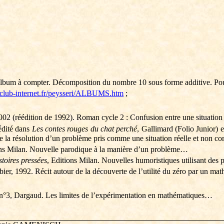
. Album à compter. Décomposition du nombre 10 sous forme additive. Pou
o.club-internet.fr/peysseri/ALBUMS.htm
;
02 (réédition de 1992). Roman cycle 2 : Confusion entre une situation r
 édité dans
Les contes rouges du chat perché
, Gallimard (Folio Junior) 
e la résolution d’un problème pris comme une situation réelle et non 
ns Milan. Nouvelle parodique à la manière d’un problème…
stoires pressées
, Editions Milan. Nouvelles humoristiques utilisant de
bier, 1992. Récit autour de la découverte de l’utilité du zéro par un m
n°3, Dargaud. Les limites de l’expérimentation en mathématiques…