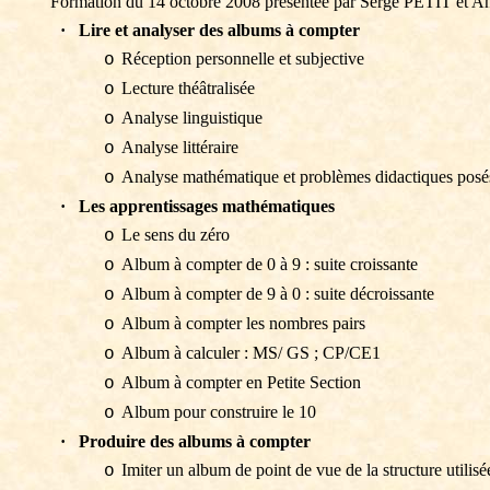
Formation du 14 octobre 2008 présentée par Serge PETIT e
·
Lire et analyser des albums à compter
Réception personnelle et subjective
o
Lecture théâtralisée
o
Analyse linguistique
o
Analyse littéraire
o
Analyse mathématique et problèmes didactiques posés
o
·
Les apprentissages mathématiques
Le sens du zéro
o
Album à compter de 0 à 9 : suite croissante
o
Album à compter de 9 à 0 : suite décroissante
o
Album à compter les nombres pairs
o
Album à calculer : MS/ GS ; CP/CE1
o
Album à compter en Petite Section
o
Album pour construire le 10
o
·
Produire des albums à compter
Imiter un album de point de vue de la structure utilisé
o