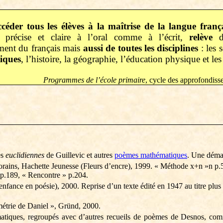
céder tous les élèves à la maîtrise de la langue franç
n précise et claire à l’oral comme à l’écrit,
relève
d
ment du français mais
aussi de toutes les disciplines
: les 
iques
, l’histoire, la géographie, l’éducation physique et les 
Programmes de l’école primaire
, cycle des approfondiss
es
euclidiennes
de Guillevic et autres
poèmes mathématiques
. Une déma
rains, Hachette Jeunesse (Fleurs d’encre), 1999. « Méthode x+n »n p.
 p.189, « Rencontre » p.204.
enfance en poésie), 2000. Reprise d’un texte édité en 1947 au titre plus 
étrie de Daniel
»,
Gründ
, 2000.
matiques, regroupés avec d’autres recueils de poèmes de Desnos, c