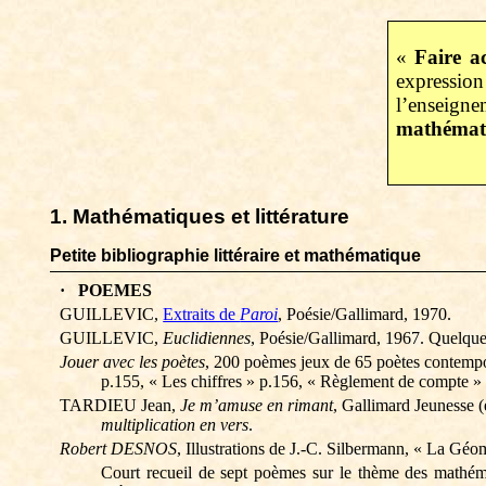
«
Faire ac
expressio
l’enseigne
mathémat
1. Mathématiques et littérature
Petite bibliographie littéraire et mathématique
·
POEMES
GUILLEVIC,
Extraits de
Paroi
, Poésie/Gallimard, 1970.
GUILLEVIC,
Euclidiennes
, Poésie/Gallimard, 1967.
Quelqu
Jouer avec les poètes
, 200 poèmes jeux de 65 poètes contempo
p.155, « Les chiffres » p.156, « Règlement de compte »
TARDIEU Jean,
Je m’amuse en rimant
, Gallimard Jeunesse (
multiplication en vers
.
Robert DESNOS
, Illustrations de J.-C.
Silbermann
, «
La Géom
Court recueil de sept poèmes sur le thème des mathé