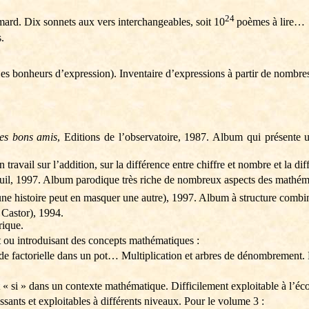
24
imard. Dix sonnets aux vers interchangeables, soit 10
poèmes à lire…
.
es bonheurs d’expression). Inventaire d’expressions à partir de nombres,
les bons amis
, Editions de l’observatoire, 1987. Album qui présente 
ravail sur l’addition, sur la différence entre chiffre et nombre et la diff
euil, 1997. Album parodique très riche de nombreux aspects des mathém
une histoire peut en masquer une autre), 1997. Album à structure combi
 Castor), 1994.
rique.
 ou introduisant des concepts mathématiques :
de factorielle dans un pot… Multiplication et arbres de dénombrement. 
 « si » dans un contexte mathématique. Difficilement exploitable à l’éco
essants et exploitables à différents niveaux. Pour le volume 3 :