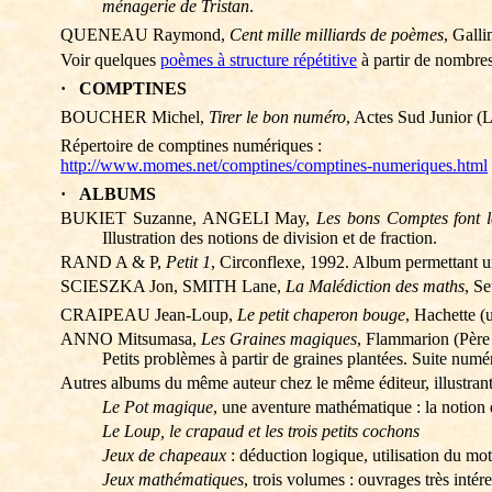
ménagerie de Tristan
.
QUENEAU Raymond,
Cent mille milliards de poèmes
, Gall
Voir quelques
poèmes à structure répétitive
à partir de nombres
·
COMPTINES
BOUCHER Michel,
Tirer le bon numéro
, Actes Sud Junior (L
Répertoire de comptines numériques :
http://www.momes.net/comptines/comptines-numeriques.html
·
ALBUMS
BUKIET Suzanne, ANGELI May,
Les bons Comptes font 
Illustration des notions de division et de fraction.
RAND A & P,
Petit 1
, Circonflexe, 1992. Album permettant un t
SCIESZKA Jon, SMITH
Lane
,
La Malédiction des maths
, S
CRAIPEAU Jean-Loup,
Le petit chaperon bouge
, Hachette (
ANNO
Mitsumasa
,
Les Graines magiques
, Flammarion (Père
Petits problèmes à partir de graines plantées. Suite numé
Autres albums du même auteur chez le même éditeur, illustrant
Le Pot magique
, une aventure mathématique : la notion 
Le Loup, le crapaud et les trois petits cochons
Jeux de chapeaux
: déduction logique, utilisation du mot
Jeux mathématiques
, trois volumes : ouvrages très intér