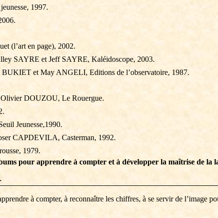
jeunesse, 1997.
2006.
 (l’art en page), 2002.
lley
SAYRE et Jeff SAYRE, Kaléidoscope, 2003.
z
BUKIET et May ANGELI, Editions de l’observatoire, 1987.
Olivier DOUZOU, Le Rouergue.
2.
uil Jeunesse
,1990
.
er CAPDEVILA, Casterman, 1992.
usse, 1979.
bums pour apprendre à compter et à développer la maîtrise de la l
1
apprendre à compter, à reconnaître les chiffres, à se servir de l’image p