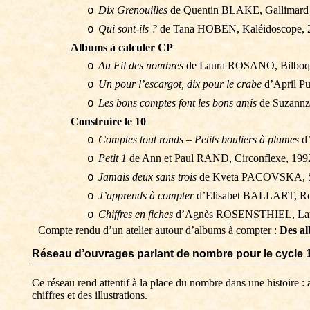
Dix Grenouilles
de Quentin BLAKE, Gallimard 
o
Qui sont-ils ?
de Tana HOBEN, Kaléidoscope, 
o
Albums à calculer CP
Au Fil des nombres
de Laura ROSANO, Bilboquet
o
Un pour l’escargot, dix pour le crabe
d’April
Pu
o
Les bons comptes font les bons amis
de
Suzann
o
Construire le 10
Comptes
tout ronds – Petits bouliers
à plumes
d’
o
Petit 1
de Ann
et Paul RAND, Circonflexe, 199
o
Jamais deux sans trois
de
Kveta
PACOVSKA, Se
o
J’apprends à compter
d’
Elisabet
BALLART, Ros
o
Chiffres en fiches
d’Agnès ROSENSTHIEL, Laro
o
Compte rendu d’un atelier autour d’albums à compter :
Des al
Réseau d’ouvrages parlant de nombre pour le cycle 
Ce réseau rend attentif à la place du nombre dans une histoire : 
chiffres et des illustrations.