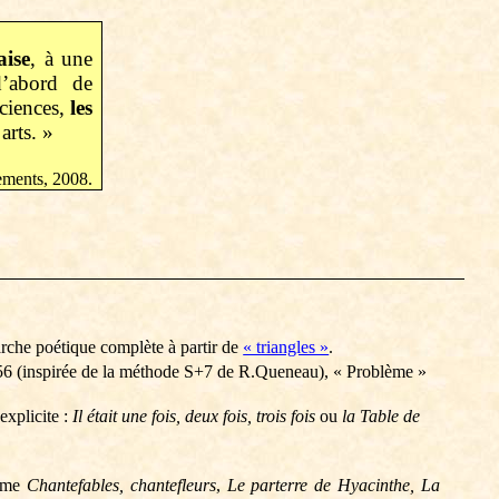
aise
, à une
’abord de
sciences,
les
arts. »
ements, 2008.
rche poétique complète à partir de
« triangles »
.
56 (inspirée de la méthode S+7 de
R.Queneau
), « Problème »
explicite :
Il était une fois, deux fois, trois fois
ou
la Table de
omme
Chantefables,
chantefleurs
,
Le parterre
de Hyacinthe
, La