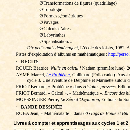
Ø
Transformations de figures (quadrillage)
Ø
Topologie
Ø
Formes géométriques
Ø
Pavages
Ø
Calculs d’aires
Ø
Labyrinthes
Ø
Spatialisation…
Dix petits amis déménagent
, L’école des loisirs, 1982
Pistes d’exploitation d’albums en mathématiques :
http://pers
·
RECITS
ROUER Béatrice,
Nulle en calcul !
Nathan (première lune), 20
AYMÉ Marcel,
Le Problème
, Gallimard (Folio cadet). Aussi
cycle 3. Une aventure de Delphine et Marinette autour d
FRIOT Bernard, « Problème » dans
Histoires pressées,
Editio
FRIOT Bernard, « Calcul », « Mathématique »,
Encore des hi
MOESSINGER Pierre,
Le Zéro d’Oxymoron
, Editions du Sor
·
BANDE DESSINÉE
ROBA Jean, «
Mathématarte
» dans
60 Gags de Boule et Bill
Livres à compter et apprentissages
aux cycles
1 et 2