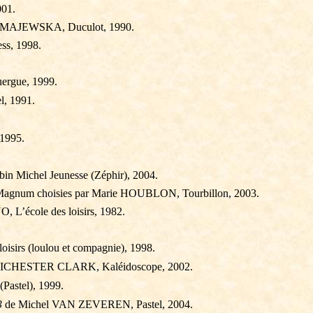
001.
ia MAJEWSKA,
Duculot
, 1990.
ess
, 1998.
ergue, 1999.
, 1991.
1995.
in Michel Jeunesse (
Zéphir
), 2004.
 Magnum choisies par Marie HOUBLON, Tourbillon, 2003.
 L’école des loisirs, 1982.
isirs (loulou et compagnie), 1998.
HICHESTER CLARK, Kaléidoscope, 2002.
Pastel), 1999.
3
de Michel VAN ZEVEREN, Pastel, 2004.