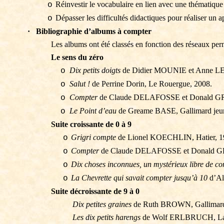
Réinvestir le vocabulaire en lien avec une thématique
o
Dépasser les difficultés didactiques pour réaliser un
o
·
Bibliographie d’albums à compter
Les albums ont été classés en fonction des réseaux per
Le sens du zéro
Dix petits doigts
de Didier MOUNIE et Anne LE
o
Salut !
de Perrine
Dorin
, Le Rouergue, 2008.
o
Compter
de Claude DELAFOSSE et Donald GRAN
o
Le Point d’eau
de
Greame
BASE, Gallimard jeun
o
Suite croissante de 0 à 9
Grigri compte
de Lionel KOECHLIN, Hatier, 1
o
Compter
de Claude DELAFOSSE et Donald GRAN
o
Dix choses inconnues, un mystérieux libre de c
o
La Chevrette qui savait compter jusqu’à 10
d’Al
o
Suite décroissante de 9 à 0
Dix petites graines
de Ruth BROWN, Gallimard 
Les dix petits harengs
de Wolf ERLBRUCH, La j