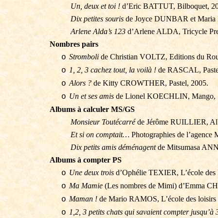
Un, deux et toi !
d’Eric BATTUT, Bilboquet, 2
Dix petites souris
de Joyce DUNBAR et Mar
Arlene
Alda’s
123
d’
Arlene
ALDA, Tricycle
Pr
Nombres pairs
Stromboli
de Christian VOLTZ, Editions du Rou
o
1, 2, 3 cachez tout, la voilà !
de RASCAL, Pastel
o
Alors
?
de
Kitty CROWTHER, Pastel, 2005.
o
Un et ses amis
de Lionel KOECHLIN, Mango, 
o
Albums à calculer MS/GS
Monsieur
Toutécarré
de Jérôme RUILLIER, Alb
Et si on comptait…
Photographies de l’agence
Dix petits amis déménagent
de
Mitsumasa
ANNO,
Albums à compter PS
Une deux trois
d’Ophélie TEXIER, L’école des lo
o
Ma Mamie
(Les nombres de Mimi) d’Emma C
o
Maman !
de Mario RAMOS, L’école des loisirs (
o
1,2, 3 petits chats qui savaient compter jusqu’à 
o